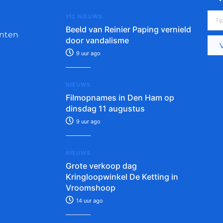
112 NIEUWS
Beeld van Reinier Paping vernield
nten
door vandalisme
9 uur ago
NIEUWS
Filmopnames in Den Ham op
dinsdag 11 augustus
9 uur ago
NIEUWS
Grote verkoop dag
Kringloopwinkel De Ketting in
Vroomshoop
14 uur ago