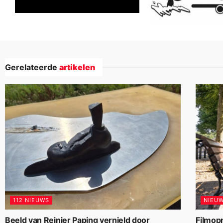
Gerelateerde
artikelen
112 NIEUWS
NIEU
Beeld van Reinier Paping vernield door
Filmop