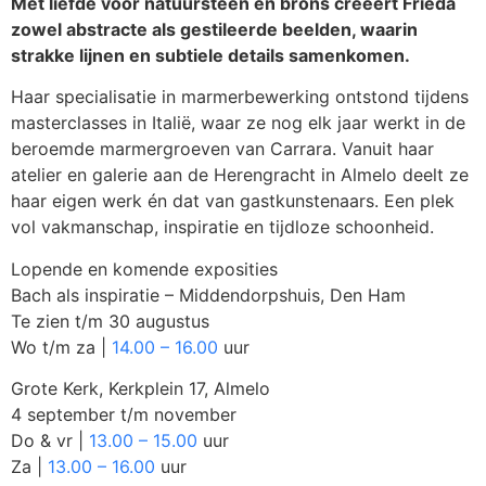
Met liefde voor natuursteen en brons creëert Frieda
zowel abstracte als gestileerde beelden, waarin
strakke lijnen en subtiele details samenkomen.
Haar specialisatie in marmerbewerking ontstond tijdens
masterclasses in Italië, waar ze nog elk jaar werkt in de
beroemde marmergroeven van Carrara. Vanuit haar
atelier en galerie aan de Herengracht in Almelo deelt ze
haar eigen werk én dat van gastkunstenaars. Een plek
vol vakmanschap, inspiratie en tijdloze schoonheid.
Lopende en komende exposities
Bach als inspiratie – Middendorpshuis, Den Ham
Te zien t/m 30 augustus
Wo t/m za |
14.00 – 16.00
uur
Grote Kerk, Kerkplein 17, Almelo
4 september t/m november
Do & vr |
13.00 – 15.00
uur
Za |
13.00 – 16.00
uur