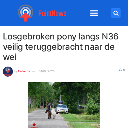
Losgebroken pony langs N36
veilig teruggebracht naar de
wei
0
by
Redactie
08/07/2025