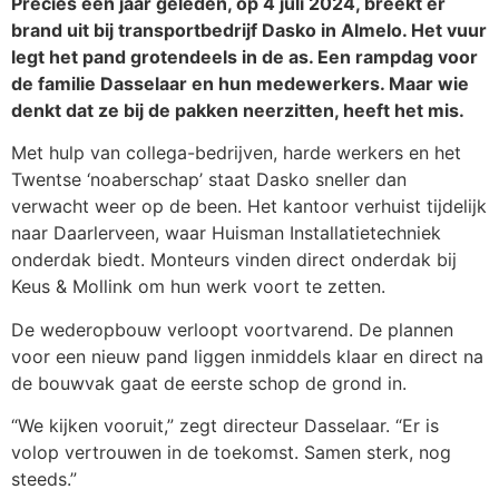
Precies een jaar geleden, op 4 juli 2024, breekt er
brand uit bij transportbedrijf Dasko in Almelo. Het vuur
legt het pand grotendeels in de as. Een rampdag voor
de familie Dasselaar en hun medewerkers. Maar wie
denkt dat ze bij de pakken neerzitten, heeft het mis.
Met hulp van collega-bedrijven, harde werkers en het
Twentse ‘noaberschap’ staat Dasko sneller dan
verwacht weer op de been. Het kantoor verhuist tijdelijk
naar Daarlerveen, waar Huisman Installatietechniek
onderdak biedt. Monteurs vinden direct onderdak bij
Keus & Mollink om hun werk voort te zetten.
De wederopbouw verloopt voortvarend. De plannen
voor een nieuw pand liggen inmiddels klaar en direct na
de bouwvak gaat de eerste schop de grond in.
“We kijken vooruit,” zegt directeur Dasselaar. “Er is
volop vertrouwen in de toekomst. Samen sterk, nog
steeds.”