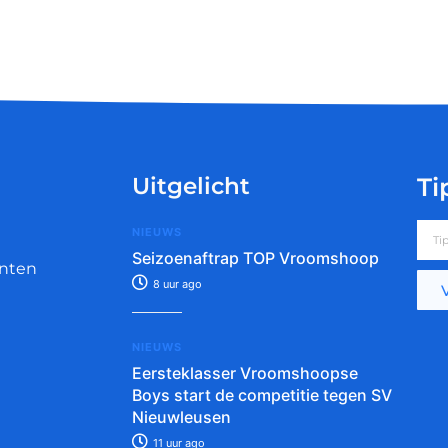
Uitgelicht
Ti
NIEUWS
Seizoenaftrap TOP Vroomshoop
nten
8 uur ago
NIEUWS
Eersteklasser Vroomshoopse
Boys start de competitie tegen SV
Nieuwleusen
11 uur ago