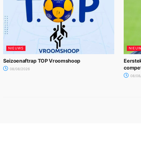
NIEUWS
NIEU
Seizoenaftrap TOP Vroomshoop
Eerste
compet
08/08/2026
08/08