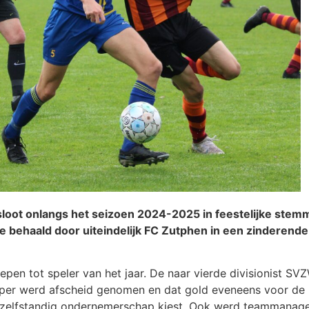
ot onlangs het seizoen 2024-2025 in feestelijke stemmi
 behaald door uiteindelijk FC Zutphen in een zinderende f
epen tot speler van het jaar. De naar vierde divisionist S
esper werd afscheid genomen en dat gold eveneens voor de
et zelfstandig ondernemerschap kiest. Ook werd teammanag