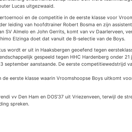
outer Lucas uitgezwaaid.
ertoernooi en de competitie in de eerste klasse voor Vr
er leiding van hoofdtrainer Robert Bosma en zijn assistent
an SV Almelo en John Gerrits, komt van vv Daarlerveen, ve
himo Elzinga doet dat vanuit de B-selectie van de Boys.
stus wordt er uit in Haaksbergen geoefend tegen eerstekla
ndschappelijk gespeeld tegen HHC Hardenberg onder 21 ja
3 september aanstaande. De eerste competitiewedstrijd van
an de eerste klasse waarin Vroomshoopse Boys uitkomt vo
di vv Den Ham en DOS’37 uit Vriezenveen, terwijl de stre
ding spreken.