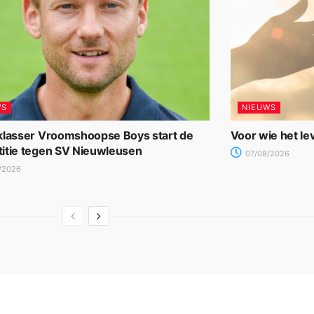
WS
NIEUWS
klasser Vroomshoopse Boys start de
Voor wie het le
itie tegen SV Nieuwleusen
07/08/2026
/2026