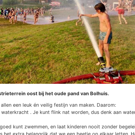
ieterrein oost bij het oude pand van Bolhuis.
allen een leuk én veilig festijn van maken. Daarom:
aterkracht . Je kunt flink nat worden, dus denk aan water
e goed kunt zwemmen, en laat kinderen nooit zonder begeleid
 het extra belangrijk dat we een beetje op elkaar letten. 