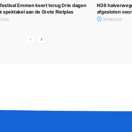
rfestival Emmen keert terug Drie dagen
N36 halverwege
jk spektakel aan de Grote Rietplas
afgesloten voo
/2026
05/08/2026