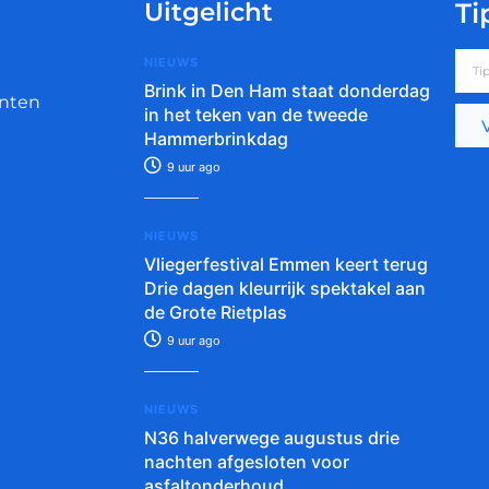
Uitgelicht
Ti
NIEUWS
Brink in Den Ham staat donderdag
nten
in het teken van de tweede
Hammerbrinkdag
9 uur ago
NIEUWS
Vliegerfestival Emmen keert terug
Drie dagen kleurrijk spektakel aan
de Grote Rietplas
9 uur ago
NIEUWS
N36 halverwege augustus drie
nachten afgesloten voor
asfaltonderhoud