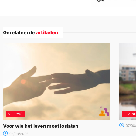
Gerelateerde
artikelen
NIEUWS
112 N
Voor wie het leven moet loslaten
07/08
07/08/2026