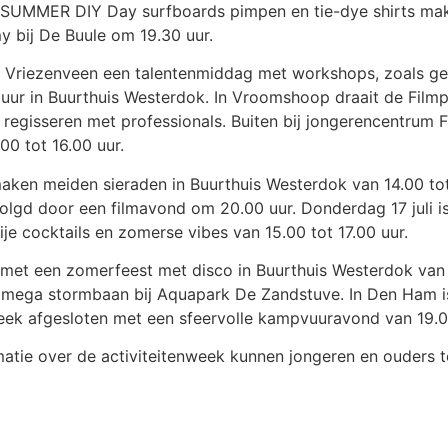
 SUMMER DIY Day surfboards pimpen en tie-dye shirts make
 bij De Buule om 19.30 uur.
er in Vriezenveen een talentenmiddag met workshops, zoals
 uur in Buurthuis Westerdok. In Vroomshoop draait de Film
regisseren met professionals. Buiten bij jongerencentrum F
0 tot 16.00 uur.
ken meiden sieraden in Buurthuis Westerdok van 14.00 tot 
gd door een filmavond om 20.00 uur. Donderdag 17 juli is 
e cocktails en zomerse vibes van 15.00 tot 17.00 uur.
k af met een zomerfeest met disco in Buurthuis Westerdok va
mega stormbaan bij Aquapark De Zandstuve. In Den Ham is
eek afgesloten met een sfeervolle kampvuuravond van 19.00
atie over de activiteitenweek kunnen jongeren en ouders 