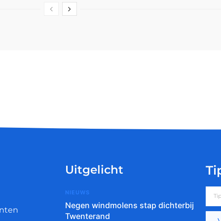
Uitgelicht
Ti
NIEUWS
Negen windmolens stap dichterbij
nten
Twenterand