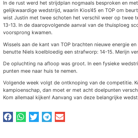
In de rust werd het strijdplan nogmaals besproken en me
gelijkwaardige wedstrijd, waarin Kios’45 en TOP om beurt
wist Justin met twee schoten het verschil weer op twee te
13-13. In de daaropvolgende aanval van de thuisploeg sc
voorsprong kwamen.
Wissels aan de kant van TOP brachten nieuwe energie en 
benutte Niels koelbloedig een strafworp: 14-15. Merijn 
De opluchting na afloop was groot. In een fysieke wedstr
punten mee naar huis te nemen.
Volgende week volgt de ontknoping van de competitie. 
kampioenschap, dan moet er met acht doelpunten verschil
Kom allemaal kijken! Aanvang van deze belangrijke wedstri