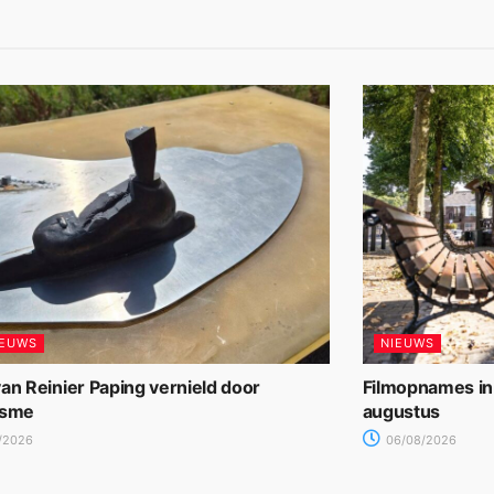
IEUWS
NIEUWS
an Reinier Paping vernield door
Filmopnames in
isme
augustus
/2026
06/08/2026