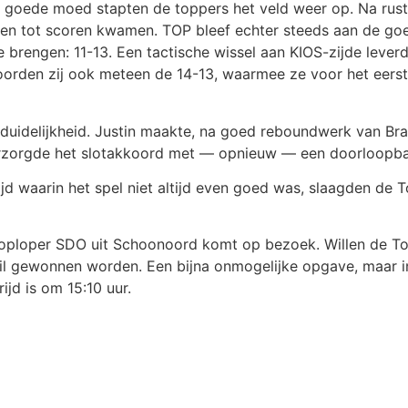
t goede moed stapten de toppers het veld weer op. Na rus
en tot scoren kwamen. TOP bleef echter steeds aan de goed
 brengen: 11-13. Een tactische wissel aan KIOS-zijde lever
oorden zij ook meteen de 14-13, waarmee ze voor het eerst
duidelijkheid. Justin maakte, na goed reboundwerk van Bra
verzorgde het slotakkoord met — opnieuw — een doorloopbal
ijd waarin het spel niet altijd even goed was, slaagden de 
Koploper SDO uit Schoonoord komt op bezoek. Willen de T
 gewonnen worden. Een bijna onmogelijke opgave, maar in 
jd is om 15:10 uur.