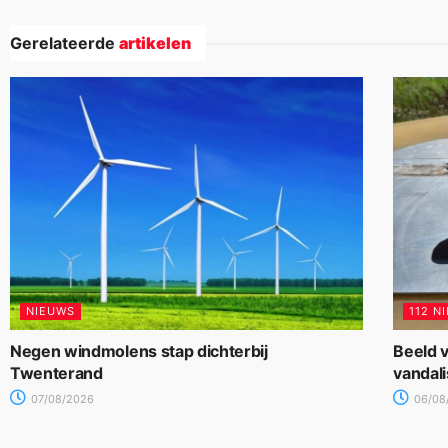
Gerelateerde
artikelen
NIEUWS
112 N
Negen windmolens stap dichterbij
Beeld v
Twenterand
vandal
07/08/2026
06/08