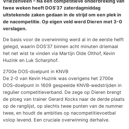
Vriezenveen – Na een competitieve onderbreking van
twee weken heeft DOS’37 zaterdagmiddag
uitstekende zaken gedaan in de strijd om een plek in
de nacompetitie. Op eigen veld werd Dieren met 3-0
verslagen.
De basis voor de overwinning werd al in de eerste helft
gelegd, waarin DOS’37 binnen acht minuten driemaal
het net wist te vinden via Martijn Olde Olthof, Kevin
Huzink en Luk Scharphof.
2700e DOS-doelpunt in KNVB
De 2-0 van Kevin Huzink was overigens het 2700e
DOS-doelpunt in 1609 gespeelde KNVB-wedstrijden in
regulier competitieverband. De zege op Dieren brengt
de ploeg van trainer Gerard Kocks naar de derde plaats
op de ranglijst, op slechts twee punten van de nummer
twee, en houdt de ambities op nacompetitievoetbal
volop levend. Een cruciale overwinning derhalve.