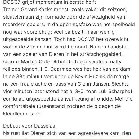
DOS’37 grijpt momentum in eerste helft
Trainer Gerard Kocks moest, zoals vaker dit seizoen,
sleutelen aan zijn formatie door de afwezigheid van
meerdere spelers. In de openingsfase was het spelbeeld
nog wat voorzichtig: veel balbezit, maar weinig
uitgespeelde kansen. Toch had DOS’37 het overwicht,
wat in de 29e minuut werd beloond. Na een handsbal
van een speler van Dieren in het strafschopgebied,
schoot Martijn Olde Olthof de toegekende penalty
feilloos binnen: 1-0. Daarmee was het hek van de dam.
In de 33e minuut verdubbelde Kevin Huzink de marge
na een fraaie actie en pass van Glenn Jansen. Slechts
vier minuten later stond het al 3-0, toen Luk Scharphof
een knap uitgespeelde aanval keurig afrondde. Met die
comfortabele tussenstand zochten de ploegen de
kleedkamers op.
Debuut voor Dasselaar
Na rust liet Dieren zich van een agressievere kant zien