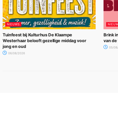
NIEUWS
NIEU
Tuinfeest bij Kulturhus De Klaampe
Brink i
Westerhaar belooft gezellige middag voor
van de
jong en oud
05/08
06/08/2026