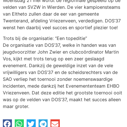
Woensdag 21 mei wordt de regiofinale gespeeld op de
velden van SVZW in Wierden. De vier kampioensteams
van Eltheto zullen daar de eer van gemeente
Twenterand, afdeling Vriezenveen, verdedigen. DOS’37
wenst hen daarbij veel succes en sportief plezier toe!
Trots bij de organisatie: “Een topeditie”
De organisatie van DOS’37, welke in handen was van
jeugdvoorzitter John Zwier en clubcoördinator Martin
Vos, kijkt met trots terug op een zeer geslaagd
evenement. Dankzij de geweldige inzet van de vele
vrijwilligers van DOS’37 en de scheidsrechters van de
SAO verliep het toernooi zonder noemenswaardige
incidenten, mede dankzij het Evenemententeam EHBO
Vriezenveen. Dat deze editie het grootste toernooi ooit
was op de velden van DOS’37, maakt het succes alleen
maar groter.