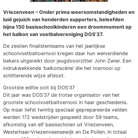
Vriezenveen – Onder prima weersomstandigheden en
luid gejuich van honderden supporters, beleefden
bijna 150 basisschoolkinderen een droommoment op
het balkon van voetbalvereniging DOS’37.
De zestien finalistenteams van het jaarlijkse
schoolvoetbaltoernooi kregen daar hun welverdiende
bekers uitgereikt door jeugdvoorzitter John Zwier. Een
indrukwekkende ‘balkonscène’ die het toernooi op
schitterende wijze afsloot.
Grootste editie ooit bij DOS’37
Dit jaar was DOS’37 de trotse organisator van het
grootste schoolvoetbaltoernooi in haar geschiedenis.
Op maar liefst twintig speciaal geprepareerde velden
werden 172 wedstrijden gespeeld door 59 teams,
afkomstig van elf basisscholen uit Vriezenveen,
Westerhaar-Vriezenveensewijk en De Pollen. In totaal