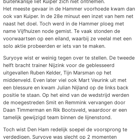
buitenkansje liet Kuiper zich niet ontnemen.
Het meeste gevaar in de Hammer voorhoede kwam dan
ook van Kuiper. In de 28e minuut een inzet van hem net
naast het doel. Toch werd in de Hammer ploeg met
name Vijfhuizen node gemist. Te vaak stonden de
voorwaartsen op een eiland, waarbij ze veelal met een
solo aktie probeerden er iets van te maken.
Suryoye wist er weinig tegen over te stellen. De tweede
helft bracht trainer Nijzink voor de geblesseerd
uitgevallen Ruben Kelder, Tijn Marsman op het
middenveld. Even later viel ook Mart Veurink uit met
een blessure en kwam Julian Nijland op de links back
positie te staan. Op het eind van de wedstrijd werden
de moegestreden Smit en Remmink vervangen door
Daan Timmerman en Rik Bootsveld, waardoor er een
tamelijk gewijzigd team binnen de lijnenstond.
Toch wist Den Ham redelijk soepel de voorsprong te
verdedigen. Suryoye was slecht op 2 momenten