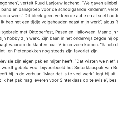
egonnen”, vertelt Ruud Lanjouw lachend. “We gaven allebei
e band en dansgroep voor de schoolgaande kinderen”, vert
rna weer.” Dit bleek geen verkeerde actie en al snel hadde
 ik heb het een tijdje volgehouden naast mijn werk”, aldus 
 uitgebreid met Oktoberfest, Pasen en Halloween. Maar zijn
jn hobby zijn werk. Zijn baan in het onderwijs zegde hij o
vraagt waarom de klanten naar Vriezenveen komen. “Ik heb 
int- en Pietenpakken nog steeds zijn favoriet zijn.
levisie zijn eigen pak en mijter heeft. “Dat wisten we niet”
er wordt gebeld voor bijvoorbeeld het Sinterklaaspak van 
t hij in de verhuur. “Maar dat is te veel werk”, legt hij u
ik het pak mag leveren voor Sinterklaas op televisie”, besl