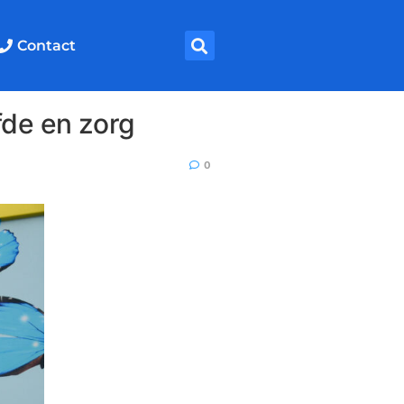
Contact
fde en zorg
0