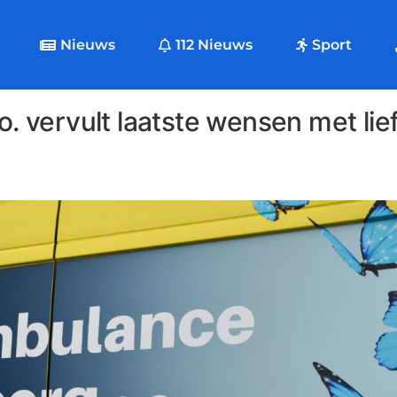
Nieuws
112 Nieuws
Sport
vervult laatste wensen met lie