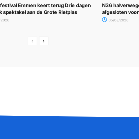
rfestival Emmen keert terug Drie dagen
N36 halverwege
jk spektakel aan de Grote Rietplas
afgesloten voo
/2026
05/08/2026