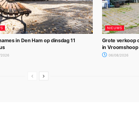
WS
NIEUWS
names in Den Ham op dinsdag 11
Grote verkoop d
us
in Vroomshoop
/2026
06/08/2026