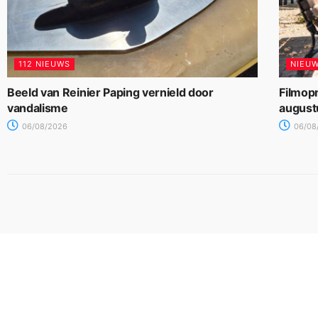
112 NIEUWS
NIEU
Beeld van Reinier Paping vernield door
Filmop
vandalisme
august
06/08/2026
06/08