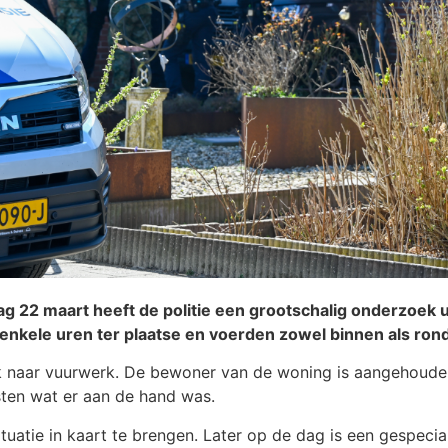
g 22 maart heeft de politie een grootschalig onderzoek 
en enkele uren ter plaatse en voerden zowel binnen als r
k naar vuurwerk. De bewoner van de woning is aangehouden
sten wat er aan de hand was.
tuatie in kaart te brengen. Later op de dag is een gespecia