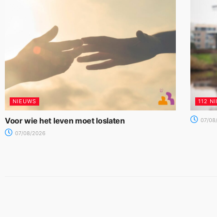
NIEUWS
112 N
Voor wie het leven moet loslaten
07/08
07/08/2026