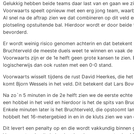
Gelukkig hebben beide teams daar last van en gaan we 
Voorwaarts speelt opnieuw met een erg jong team, waarb
Al snel na de aftrap zien we dat combineren op dit veld 
plotseling opstuitende bal. Hierdoor wordt er door beide 
bevorderd.
Er wordt weinig risico genomen achterin en dat betekent l
Bruchterveld de meeste duels weet te winnen en vaak de a
Voorwaarts zijn er de 1e helft geen grote kansen te zien. 
logischerwijs dan ook rusten met een 0-0 stand.
Voorwaarts wisselt tijdens de rust David Heerkes, die het
komt Bjorn Wessels in het veld. Dit betekent dat Lars Bov
Na zo`n 5 minuten in de 2e helft zien we de eerste echte 
een hobbel in het veld en hierdoor is het de spits van Bru
Enkele minuten later is het Bruchterveld, die opstoomt lan
hobbelt het 16-metergebied in en in de kluts zien we van 
Dit levert een penalty op en die wordt vakkundig binnen