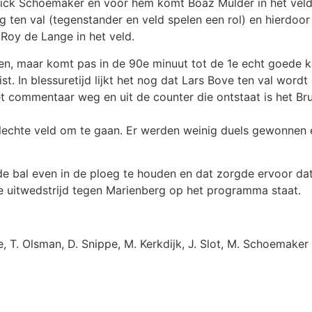
k Schoemaker en voor hem komt Boaz Mulder in het veld. 
ten val (tegenstander en veld spelen een rol) en hierdoor 
 Roy de Lange in het veld.
en, maar komt pas in de 90e minuut tot de 1e echt goede k
st. In blessuretijd lijkt het nog dat Lars Bove ten val word
t commentaar weg en uit de counter die ontstaat is het Br
lechte veld om te gaan. Er werden weinig duels gewonnen
e bal even in de ploeg te houden en dat zorgde ervoor dat
e uitwedstrijd tegen Marienberg op het programma staat.
, T. Olsman, D. Snippe, M. Kerkdijk, J. Slot, M. Schoemaker 