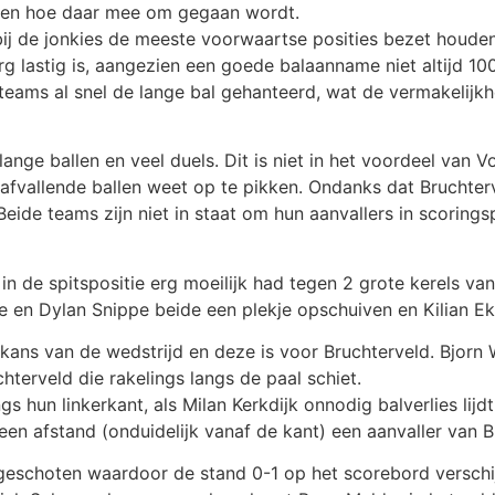
zien hoe daar mee om gegaan wordt.
ij de jonkies de meeste voorwaartse posities bezet houden
erg lastig is, aangezien een goede balaanname niet altijd 
teams al snel de lange bal gehanteerd, wat de vermakelijkh
ange ballen en veel duels. Dit is niet in het voordeel van
fvallende ballen weet op te pikken. Ondanks dat Bruchterv
Beide teams zijn niet in staat om hun aanvallers in scorings
 in de spitspositie erg moeilijk had tegen 2 grote kerels va
e en Dylan Snippe beide een plekje opschuiven en Kilian Ekk
kans van de wedstrijd en deze is voor Bruchterveld. Bjorn 
chterveld die rakelings langs de paal schiet.
gs hun linkerkant, als Milan Kerkdijk onnodig balverlies lij
een afstand (onduidelijk vanaf de kant) een aanvaller van B
 geschoten waardoor de stand 0-1 op het scorebord verschij