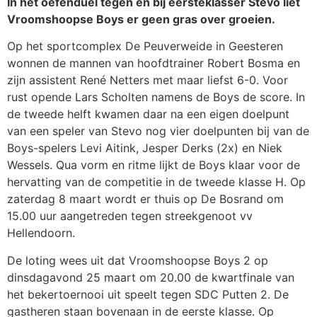
In het oefenduel tegen en bij eersteklasser Stevo liet
Vroomshoopse Boys er geen gras over groeien.
Op het sportcomplex De Peuverweide in Geesteren
wonnen de mannen van hoofdtrainer Robert Bosma en
zijn assistent René Netters met maar liefst 6-0. Voor
rust opende Lars Scholten namens de Boys de score. In
de tweede helft kwamen daar na een eigen doelpunt
van een speler van Stevo nog vier doelpunten bij van de
Boys-spelers Levi Aitink, Jesper Derks (2x) en Niek
Wessels. Qua vorm en ritme lijkt de Boys klaar voor de
hervatting van de competitie in de tweede klasse H. Op
zaterdag 8 maart wordt er thuis op De Bosrand om
15.00 uur aangetreden tegen streekgenoot vv
Hellendoorn.
De loting wees uit dat Vroomshoopse Boys 2 op
dinsdagavond 25 maart om 20.00 de kwartfinale van
het bekertoernooi uit speelt tegen SDC Putten 2. De
gastheren staan bovenaan in de eerste klasse. Op