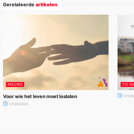
Gerelateerde
artikelen
NIEUWS
112 N
Voor wie het leven moet loslaten
07/08
07/08/2026