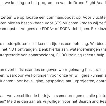
eden we korting op het programma van de Drone Flight Aca
 zetten we op locatie een commandopost op. Voor vluchten 
ren piloten beschikbaar. Voor STS-vluchten vragen wij zel
 team opstelt volgens de PDRA- of SORA-richtlijnen. Elke i
je mede-piloten leert kennen tijdens een oefening. We biede
n het NDT ontvangen. Denk hierbij aan: wateroefeningen (h
terpretatie van sonarbeelden), EHBO-training (eerste hulp 
n overheidsinstanties en geven we regelmatig basistraini
en, waardoor we kortingen voor onze vrijwilligers kunnen 
luchten voor beveiliging, opsporing, natuurprojecten, cont
ar we verschillende bedrijven samenbrengen en alle pilote
 halen? Meld je dan aan als vrijwilliger voor het Search and 