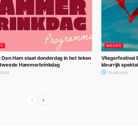
WS
NIEUWS
n Den Ham staat donderdag in het teken
Vliegerfestival
 tweede Hammerbrinkdag
kleurrijk spekta
/2026
05/08/2026