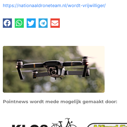
https://nationaaldroneteam.nl/wordt-vrijwilliger/
Pointnews wordt mede mogelijk gemaakt door: