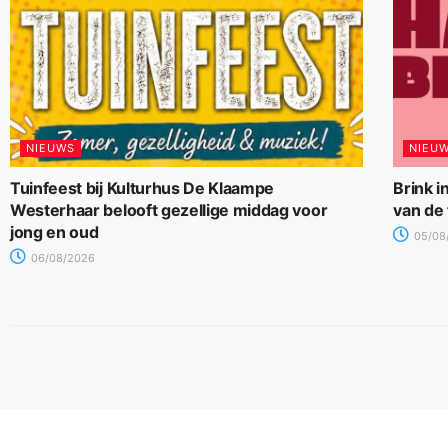
NIEUWS
NIEU
Tuinfeest bij Kulturhus De Klaampe
Brink i
Westerhaar belooft gezellige middag voor
van de
jong en oud
05/08
06/08/2026