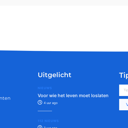
Uitgelicht
Ti
NIEUWS
Voor wie het leven moet loslaten
nten
4 uur ago
112 NIEUWS
7 uur ago