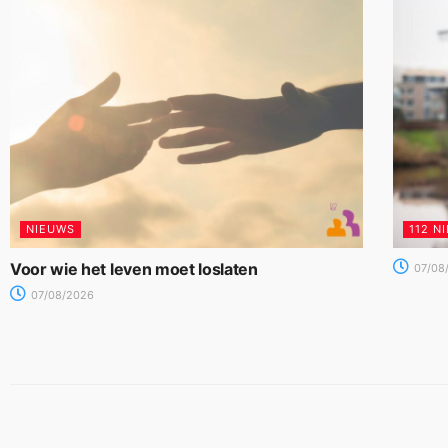
NIEUWS
112 N
Voor wie het leven moet loslaten
07/08
07/08/2026