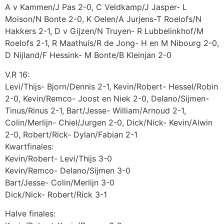
A v Kammen/J Pas 2-0, C Veldkamp/J Jasper- L
Moison/N Bonte 2-0, K Oelen/A Jurjens-T Roelofs/N
Hakkers 2-1, D v Gijzen/N Truyen- R Lubbelinkhof/M
Roelofs 2-1, R Maathuis/R de Jong- H en M Nibourg 2-0,
D Nijland/F Hessink- M Bonte/B Kleinjan 2-0
V.R 16:
Levi/Thijs- Bjorn/Dennis 2-1, Kevin/Robert- Hessel/Robin
2-0, Kevin/Remco- Joost en Niek 2-0, Delano/Sijmen-
Tinus/Rinus 2-1, Bart/Jesse- William/Arnoud 2-1,
Colin/Merlijn- Chiel/Jurgen 2-0, Dick/Nick- Kevin/Alwin
2-0, Robert/Rick- Dylan/Fabian 2-1
Kwartfinales:
Kevin/Robert- Levi/Thijs 3-0
Kevin/Remco- Delano/Sijmen 3-0
Bart/Jesse- Colin/Merlijn 3-0
Dick/Nick- Robert/Rick 3-1
Halve finales: