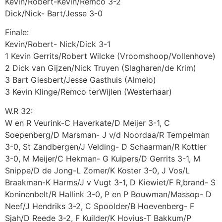
Kevin/Robert-Kevin/Remco 3-2
Dick/Nick- Bart/Jesse 3-0
Finale:
Kevin/Robert- Nick/Dick 3-1
1 Kevin Gerrits/Robert Wilcke (Vroomshoop/Vollenhove)
2 Dick van Gijzen/Nick Truyen (Slagharen/de Krim)
3 Bart Giesbert/Jesse Gasthuis (Almelo)
3 Kevin Klinge/Remco terWijlen (Westerhaar)
W.R 32:
W en R Veurink-C Haverkate/D Meijer 3-1, C
Soepenberg/D Marsman- J v/d Noordaa/R Tempelman
3-0, St Zandbergen/J Velding- D Schaarman/R Kottier
3-0, M Meijer/C Hekman- G Kuipers/D Gerrits 3-1, M
Snippe/D de Jong-L Zomer/K Koster 3-0, J Vos/L
Braakman-K Harms/J v Vugt 3-1, D Kiewiet/F R,brand- S
Koninenbelt/R Hallink 3-0, P en P Bouwman/Massop- D
Neef/J Hendriks 3-2, C Spoolder/B Hoevenberg- F
Sjah/D Reede 3-2, F Kuilder/K Hovius-T Bakkum/P