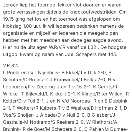
Jeroen liep het toernooi lekker vlot door en er waren
grote verrassingen tijdens de knockoutwedstrijden. Om
19.15 ging het los en het toernooi was afgelopen om
klokslag 1.00 uur. Ik wil iedereen bedanken namens de
organisatie en mijzelf en iedereen die meegeholpen
hebben met het meedoen aan deze geslaagde avond.
Hier nu de uitslagen W.R/V.R vanaf de L32 . De hoogste
uitgooi kwam op naam van Joel Schepers met 145.
V.R 32:
L Poelarends/T Nijenhuis- B Ekkel/J v Dijk 2-0, B
Scholten/D Bruins- CJ Krahwinkel/J Bolks 2-0, H v
Loohuizen/R v Zeebrug-J en T v Os 2-1, K Gerrits/R
Wilcke- T Bijleveld/L Kikkert 2-1, K Klinge/R ter Wijlen- R
Kelder/D v Tuil 2-1, J en N v/d Noordaa- R en E Dubbink
2-1, T Wolters/R Kuipers-T v B Waalkes/B Hofman 2-1, D
Vos/S Snoijer- J Albada/D v Nuil 2-0, B Giesbert/J
Gasthuis-M Notkamp/S Reekers 2-0, W Riethorst/A
Brunink- R de Boer/M Schepers 2-0, C Pahler/M Dumee-