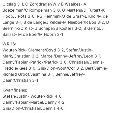
Uitslag 3-1, C Zorgdrager/W v B Waalkes- A
Boezelman/C Rompelman 3-0, G Martens/D Tuitert-K
Hoop/J Pots 3-0, RG Hemmink/J de Graaf-L Knol/M de
Lange 3-1, B de Lange/J Kelder-M Nijeboer/R Bos 3-2, D
Beernink/C Kist- J Scheper/S Kosters 3-2, B Gerrits/J
Ballast- M de Boer/M Hoorn 3-1
W.R 16:
Wouter/Rick- Clemens/Boyd 3-2, Stefan/Justin-
Mark/Christian 3-2, Marcel/Danny-Jeffrey/Leon 3-1,
Danny/Fabian-Patrick/Patrick 3-0, Christiaan/Dennis-
Freddie/Kees 3-0, Gijs/Dion-Wout/Cor 3-2, Bert/Jamie-
Richard Groot/Jasmina 3-1, Bennie/Jeffrey-
Daan/Christian 3-1
Kwartfinales:
Stefan/Justin- Wouter/Rick 4-0
Danny/Fabian-Marcel/Danny 4-2
Gijs/Dion-Christiaan/Dennis 4-0