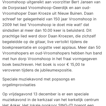
Vroomshoop uitgereikt aan voorzitter Bert Jansen van
de Dorpsraad Vroomshoop-Geerdijk en aan oud-
Vroomshoper Daan Kroeze uit Nieuw Buinen. Daan
schreef ter gelegenheid van 150 jaar Vroomshoop in
2009 het lied ‘Vroomshoop ie doet mie wat!’ dat
sindsdien al meer dan 10.00 keer is beluisterd. Dit
prachtige lied werd door Daan Kroezen, die zichzelf
begeleidde op de gitaar, live vertolkt tijdens de
boekpresentatie en oogstte veel applaus. Meer dan 50
Vroomshopers en oud-Vroomshopers hebben hun band
met hun dorp Vroomshoop in het fraai vormgegeven
boek beschreven. Het boek is voor € 15,00 te
veroveren tijdens de jubileumexpositie.
Speciale muziekavond met popsongs en
orgelimprovisaties
Op vrijdagavond 13 december is er een speciale
muziekavond in de kerkzaal van het kerkelijk centrum
Het Anker. Het lokale popkoor SING-IT! brengt een