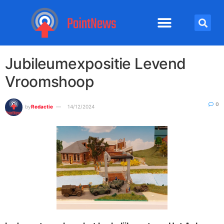
Jubileumexpositie Levend
Vroomshoop
0
by
Redactie
14/12/2024