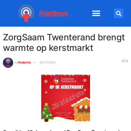
ZorgSaam Twenterand brengt
warmte op kerstmarkt
0
by
Redactie
26/11/2024