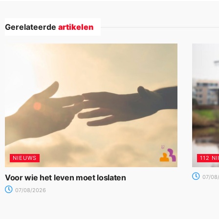
Gerelateerde
artikelen
NIEUWS
112 N
Voor wie het leven moet loslaten
07/08
07/08/2026