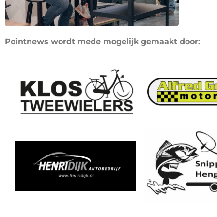
Pointnews wordt mede mogelijk gemaakt door: