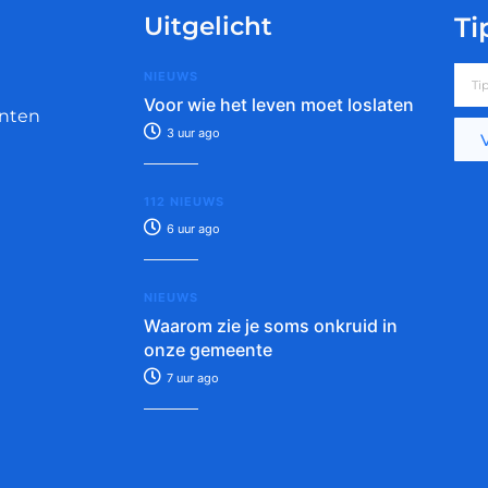
Uitgelicht
Ti
NIEUWS
Voor wie het leven moet loslaten
nten
3 uur ago
112 NIEUWS
6 uur ago
NIEUWS
Waarom zie je soms onkruid in
onze gemeente
7 uur ago