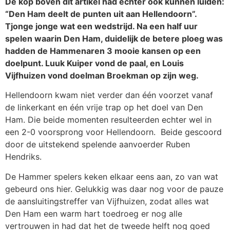
De kop boven dit artikel had echter ook kunnen luiden:
“Den Ham deelt de punten uit aan Hellendoorn”.
Tjonge jonge wat een wedstrijd. Na een half uur
spelen waarin Den Ham, duidelijk de betere ploeg was
hadden de Hammenaren 3 mooie kansen op een
doelpunt. Luuk Kuiper vond de paal, en Louis
Vijfhuizen vond doelman Broekman op zijn weg.
Hellendoorn kwam niet verder dan één voorzet vanaf
de linkerkant en één vrije trap op het doel van Den
Ham. Die beide momenten resulteerden echter wel in
een 2-0 voorsprong voor Hellendoorn. Beide gescoord
door de uitstekend spelende aanvoerder Ruben
Hendriks.
De Hammer spelers keken elkaar eens aan, zo van wat
gebeurd ons hier. Gelukkig was daar nog voor de pauze
de aansluitingstreffer van Vijfhuizen, zodat alles wat
Den Ham een warm hart toedroeg er nog alle
vertrouwen in had dat het de tweede helft nog goed