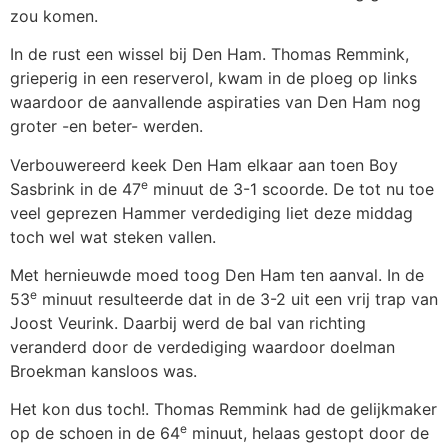
zou komen.
In de rust een wissel bij Den Ham. Thomas Remmink,
grieperig in een reserverol, kwam in de ploeg op links
waardoor de aanvallende aspiraties van Den Ham nog
groter -en beter- werden.
Verbouwereerd keek Den Ham elkaar aan toen Boy
e
Sasbrink in de 47
minuut de 3-1 scoorde. De tot nu toe
veel geprezen Hammer verdediging liet deze middag
toch wel wat steken vallen.
Met hernieuwde moed toog Den Ham ten aanval. In de
e
53
minuut resulteerde dat in de 3-2 uit een vrij trap van
Joost Veurink. Daarbij werd de bal van richting
veranderd door de verdediging waardoor doelman
Broekman kansloos was.
Het kon dus toch!. Thomas Remmink had de gelijkmaker
e
op de schoen in de 64
minuut, helaas gestopt door de