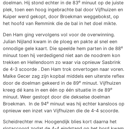
e
doelman. Hij stond echter in de 83
minuut op de juiste
plek, toen een hoog ingebrachte bal door Vijfhuizen en
Kuiper werd gekopt, door Broekman weggebokst, op
het hoofd van Remmink die de bal in het doel mikte.
Den Ham ging vervolgens vol voor de overwinning.
Julian Nijland kwam in de ploeg en pakte al snel een
e
onnodige gele kaart. Die speelde hem parten in de 88
minuut toen hij verdedigend niet aan de noodrem kon
trekken en Hellendoorn zo waar via opnieuw Sasbrink
de 4-3 scoorde . Den Ham trok onvertogen naar voren.
Malke Gecer zag zijn kopbal middels een uiterste reflex
e
door de doelman gekeerd in de 89
minuut. Vijfhuizen
e
kreeg dé kans in een één op één situatie in de 89
minuut. Weer gestopt door die dekselse doelman
e
Broekman. In de 94
minuut was hij echter kansloos op
opnieuw een inzet van Vijfhuizen die de 4-4 scoorde.
Scheidrechter mw. Hoogendijk blies kort daarna het
slotaccoord zodat de 4-4 eindstand op het bord kwam.