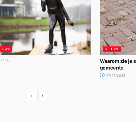
IEUWS
NIEUWS
Waarom zie je 
/2026
gemeente
07/08/2026