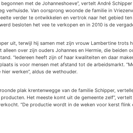
k begonnen met de Johanneshoeve”, vertelt André Schipper t
eg verhuisde. Van oorsprong woonde de familie in Vriezenv
eelte verder te ontwikkelen en vertrok naar het gebied ten
werd besloten het vee te verkopen en in 2010 is de vergad
ipper uit, terwijl hij samen met zijn vrouw Lambertine trots h
et alleen over zijn ouders Johannes en Hermie, die beiden oo
nd. “Iedereen heeft zijn of haar kwaliteiten en daar maken
 plaats is voor mensen met afstand tot de arbeidsmarkt. “M
hier werken”, aldus de wethouder.
oonde plak krentenwegge van de familie Schipper, vertelle
 producten. Het meeste komt uit de gemeente zelf”, vertel
rkocht. “De productie wordt in de weken voor kerst flink 