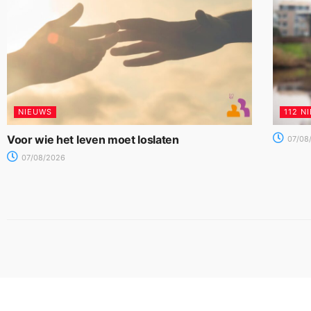
NIEUWS
112 N
Voor wie het leven moet loslaten
07/08
07/08/2026