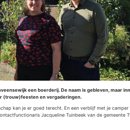
eensewijk een boerderij. De naam is gebleven, maar in
or (trouw)feesten en vergaderingen.
chap kan je er goed terecht. En een verblijf met je campe
ontactfunctionaris Jacqueline Tuinbeek van de gemeente 