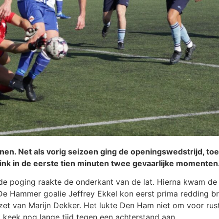
n. Net als vorig seizoen ging de openingswedstrijd, toen
nk in de eerste tien minuten twee gevaarlijke momenten
e poging raakte de onderkant van de lat. Hierna kwam de fe
 De Hammer goalie Jeffrey Ekkel kon eerst prima redding b
et van Marijn Dekker. Het lukte Den Ham niet om voor rust
keek nog lange tijd tegen een achterstand aan.