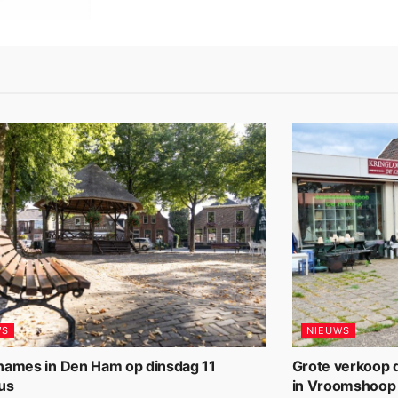
WS
NIEUWS
names in Den Ham op dinsdag 11
Grote verkoop d
us
in Vroomshoop