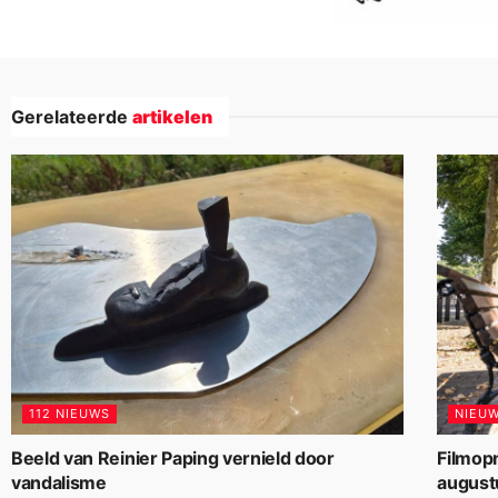
Gerelateerde
artikelen
112 NIEUWS
NIEU
Beeld van Reinier Paping vernield door
Filmop
vandalisme
august