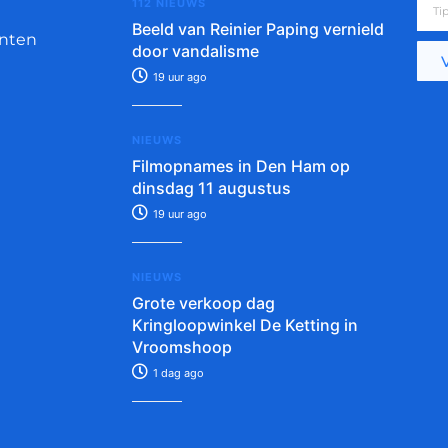
112 NIEUWS
Beeld van Reinier Paping vernield
nten
door vandalisme
19 uur ago
NIEUWS
Filmopnames in Den Ham op
dinsdag 11 augustus
19 uur ago
NIEUWS
Grote verkoop dag
Kringloopwinkel De Ketting in
Vroomshoop
1 dag ago