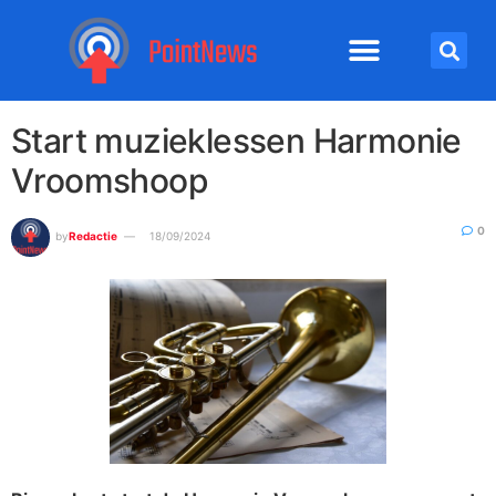
Start muzieklessen Harmonie
Vroomshoop
0
by
Redactie
18/09/2024