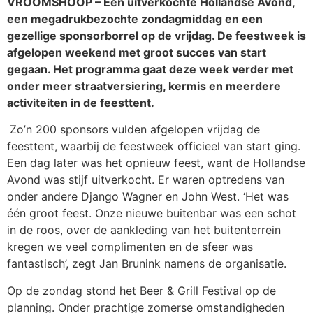
VROOMSHOOP – Een uitverkochte Hollandse Avond,
een megadrukbezochte zondagmiddag en een
gezellige sponsorborrel op de vrijdag. De feestweek is
afgelopen weekend met groot succes van start
gegaan. Het programma gaat deze week verder met
onder meer straatversiering, kermis en meerdere
activiteiten in de feesttent.
Zo’n 200 sponsors vulden afgelopen vrijdag de
feesttent, waarbij de feestweek officieel van start ging.
Een dag later was het opnieuw feest, want de Hollandse
Avond was stijf uitverkocht. Er waren optredens van
onder andere Django Wagner en John West. ‘Het was
één groot feest. Onze nieuwe buitenbar was een schot
in de roos, over de aankleding van het buitenterrein
kregen we veel complimenten en de sfeer was
fantastisch’, zegt Jan Brunink namens de organisatie.
Op de zondag stond het Beer & Grill Festival op de
planning. Onder prachtige zomerse omstandigheden