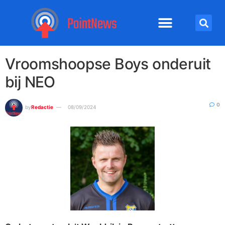
Vroomshoopse Boys onderuit
bij NEO
0
by
Redactie
08/09/2024