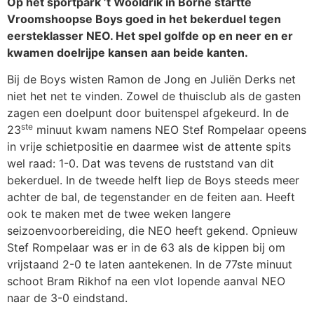
Op het sportpark ’t Wooldrik in Borne startte
Vroomshoopse Boys goed in het bekerduel tegen
eersteklasser NEO. Het spel golfde op en neer en er
kwamen doelrijpe kansen aan beide kanten.
Bij de Boys wisten Ramon de Jong en Juliën Derks net
niet het net te vinden. Zowel de thuisclub als de gasten
zagen een doelpunt door buitenspel afgekeurd. In de
ste
23
minuut kwam namens NEO Stef Rompelaar opeens
in vrije schietpositie en daarmee wist de attente spits
wel raad: 1-0. Dat was tevens de ruststand van dit
bekerduel. In de tweede helft liep de Boys steeds meer
achter de bal, de tegenstander en de feiten aan. Heeft
ook te maken met de twee weken langere
seizoenvoorbereiding, die NEO heeft gekend. Opnieuw
Stef Rompelaar was er in de 63 als de kippen bij om
vrijstaand 2-0 te laten aantekenen. In de 77ste minuut
schoot Bram Rikhof na een vlot lopende aanval NEO
naar de 3-0 eindstand.