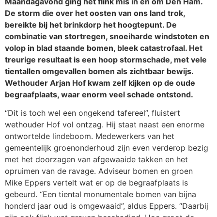
Maandagavond ging het flink mis in en om Den Ham.
De storm die over het oosten van ons land trok,
bereikte bij het brinkdorp het hoogtepunt. De
combinatie van stortregen, snoeiharde windstoten en
volop in blad staande bomen, bleek catastrofaal. Het
treurige resultaat is een hoop stormschade, met vele
tientallen omgevallen bomen als zichtbaar bewijs.
Wethouder Arjan Hof kwam zelf kijken op de oude
begraafplaats, waar enorm veel schade ontstond.
“Dit is toch wel een ongekend tafereel”, fluistert
wethouder Hof vol ontzag. Hij staat naast een enorme
ontwortelde lindeboom. Medewerkers van het
gemeentelijk groenonderhoud zijn even verderop bezig
met het doorzagen van afgewaaide takken en het
opruimen van de ravage. Adviseur bomen en groen
Mike Eppers vertelt wat er op de begraafplaats is
gebeurd. “Een tiental monumentale bomen van bijna
honderd jaar oud is omgewaaid”, aldus Eppers. “Daarbij