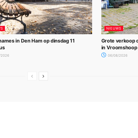
WS
NIEUWS
names in Den Ham op dinsdag 11
Grote verkoop d
us
in Vroomshoop
/2026
06/08/2026