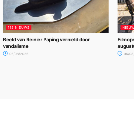
112 NIEUWS
NIEU
Beeld van Reinier Paping vernield door
Filmop
vandalisme
august
06/08/2026
06/08