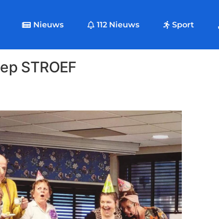
Nieuws
112 Nieuws
Sport
oep STROEF