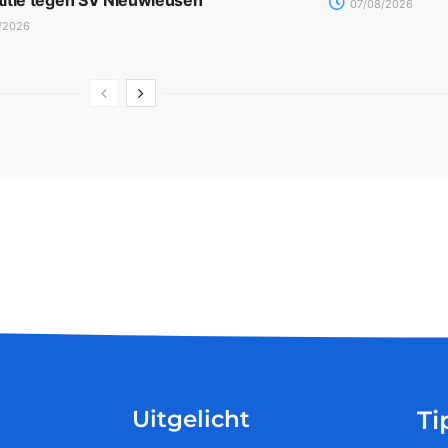
itie tegen SV Nieuwleusen
07/08/2026
/2026
Uitgelicht
Ti