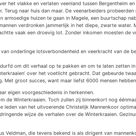
er het vlakke en verlaten veenland tussen Bergentheim en
r. Terug naar huis dan maar. De veenarbeiders probeerden
un armoedige huizen te gaan in Magele, een buurtschap na
mannen verdronken jammerlijk in het diepe, zwarte water.
achtte vaak een droevig lot. Zonder inkomen moesten de 
ook van onderlinge lotsverbondenheid en veerkracht van de
rfd om dit verhaal op te pakken en om te laten zetten in e
erkraaien’ over het voetlicht gebracht. Dat gebeurde twaal
. Met groot succes, want maar liefst 6000 mensen hebben
haar eigen voorgeschiedenis in herkennen.
m de Winterkraaien. Toch zullen zij binnenkort nog éénmaal 
 leden van het uitvoerende Christelijk Mannenkoor optimaa
ndringende wijze de verhalen over de Winterkraaien. Gezin
 Veldman, die tevens bekend is als dirigent van mannen