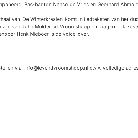
mponeerd. Bas-bariton Nanco de Vries en Geerhard Abma o
al van ‘De Winterkraaien’ komt in liedteksten van het du
 zijn van John Mulder uit Vroomshoop en dragen ook zeker
shoper Henk Nieboer is de voice-over.
stellen via: info@levendvroomshoop.nl o.v.v. volledige adr