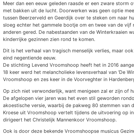
Meer dan een eeuw geleden raasde er een zware storm ov
met bakken uit de lucht. Doorwerken was geen optie mee
tussen Beerzerveld en Geerdijk over te steken om naar h
sloeg echter het gammele bootje om en twee van de vijf 
anderen gered. De nabestaanden van de Winterkraaien w
kinderrijke gezinnen zien rond te komen.
Dit is het verhaal van tragisch menselijk verlies, maar 
eind negentiende eeuw.
De stichting Levend Vroomshoop heeft het in 2016 aangedu
18 keer werd het melancholieke levensverhaal van ‘De Wint
Vroomshoop en zes keer in de Voorveghter in Hardenberg
Op zich niet verwonderlijk, want menigeen zal er zijn of 
De afgelopen vier jaren was het even stil geworden rondo
akoestische versie, waarbij de pakweg 80 stemmen van de
Kroese uit Vroomshoop vertelt tijdens de uitvoering op i
dirigeert het Christelijk Mannenkoor Vroomshoop.
Ook is door deze bekende Vroomshoopse musicus Gezinus