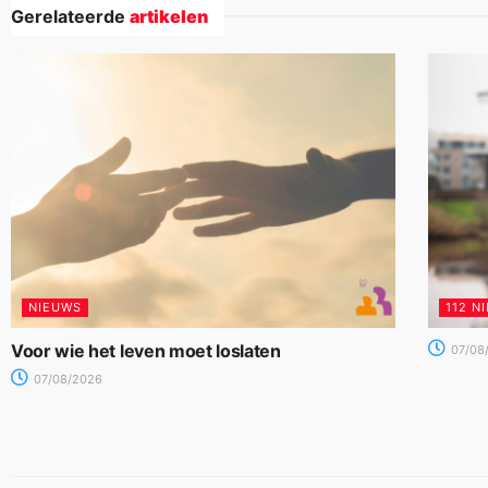
Gerelateerde
artikelen
NIEUWS
112 N
Voor wie het leven moet loslaten
07/08
07/08/2026