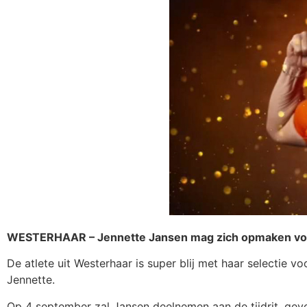
WESTERHAAR – Jennette Jansen mag zich opmaken voor
De atlete uit Westerhaar is super blij met haar selectie vo
Jennette.
Op 4 september zal Jansen deelnemen aan de tijdrit, ge