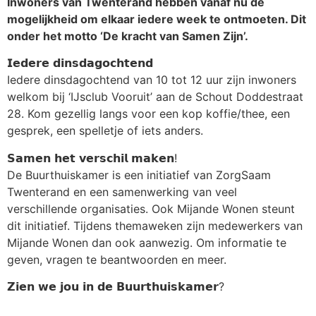
Inwoners van Twenterand hebben vanaf nu de
mogelijkheid om elkaar iedere week te ontmoeten. Dit
onder het motto ‘De kracht van Samen Zijn’.
𝗜𝗲𝗱𝗲𝗿𝗲 𝗱𝗶𝗻𝘀𝗱𝗮𝗴𝗼𝗰𝗵𝘁𝗲𝗻𝗱
Iedere dinsdagochtend van 10 tot 12 uur zijn inwoners
welkom bij ‘IJsclub Vooruit’ aan de Schout Doddestraat
28. Kom gezellig langs voor een kop koffie/thee, een
gesprek, een spelletje of iets anders.
𝗦𝗮𝗺𝗲𝗻 𝗵𝗲𝘁 𝘃𝗲𝗿𝘀𝗰𝗵𝗶𝗹 𝗺𝗮𝗸𝗲𝗻!
De Buurthuiskamer is een initiatief van ZorgSaam
Twenterand en een samenwerking van veel
verschillende organisaties. Ook Mijande Wonen steunt
dit initiatief. Tijdens themaweken zijn medewerkers van
Mijande Wonen dan ook aanwezig. Om informatie te
geven, vragen te beantwoorden en meer.
𝗭𝗶𝗲𝗻 𝘄𝗲 𝗷𝗼𝘂 𝗶𝗻 𝗱𝗲 𝗕𝘂𝘂𝗿𝘁𝗵𝘂𝗶𝘀𝗸𝗮𝗺𝗲𝗿?