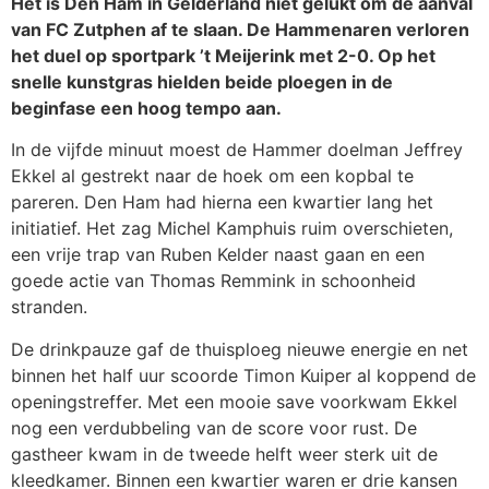
Het is Den Ham in Gelderland niet gelukt om de aanval
van FC Zutphen af te slaan. De Hammenaren verloren
het duel op sportpark ’t Meijerink met 2-0. Op het
snelle kunstgras hielden beide ploegen in de
beginfase een hoog tempo aan.
In de vijfde minuut moest de Hammer doelman Jeffrey
Ekkel al gestrekt naar de hoek om een kopbal te
pareren. Den Ham had hierna een kwartier lang het
initiatief. Het zag Michel Kamphuis ruim overschieten,
een vrije trap van Ruben Kelder naast gaan en een
goede actie van Thomas Remmink in schoonheid
stranden.
De drinkpauze gaf de thuisploeg nieuwe energie en net
binnen het half uur scoorde Timon Kuiper al koppend de
openingstreffer. Met een mooie save voorkwam Ekkel
nog een verdubbeling van de score voor rust. De
gastheer kwam in de tweede helft weer sterk uit de
kleedkamer. Binnen een kwartier waren er drie kansen