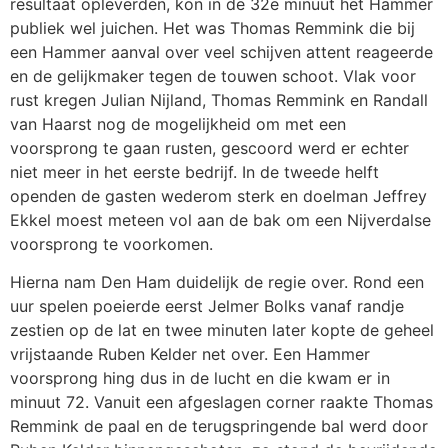
resultaat opleverden, kon in de 32e minuut het Hammer
publiek wel juichen. Het was Thomas Remmink die bij
een Hammer aanval over veel schijven attent reageerde
en de gelijkmaker tegen de touwen schoot. Vlak voor
rust kregen Julian Nijland, Thomas Remmink en Randall
van Haarst nog de mogelijkheid om met een
voorsprong te gaan rusten, gescoord werd er echter
niet meer in het eerste bedrijf. In de tweede helft
openden de gasten wederom sterk en doelman Jeffrey
Ekkel moest meteen vol aan de bak om een Nijverdalse
voorsprong te voorkomen.
Hierna nam Den Ham duidelijk de regie over. Rond een
uur spelen poeierde eerst Jelmer Bolks vanaf randje
zestien op de lat en twee minuten later kopte de geheel
vrijstaande Ruben Kelder net over. Een Hammer
voorsprong hing dus in de lucht en die kwam er in
minuut 72. Vanuit een afgeslagen corner raakte Thomas
Remmink de paal en de terugspringende bal werd door