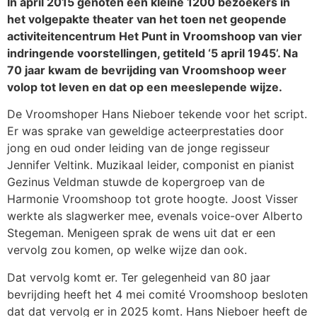
In april 2015 genoten een kleine 1200 bezoekers in
het volgepakte theater van het toen net geopende
activiteitencentrum Het Punt in Vroomshoop van vier
indringende voorstellingen, getiteld ‘5 april 1945’. Na
70 jaar kwam de bevrijding van Vroomshoop weer
volop tot leven en dat op een meeslepende wijze.
De Vroomshoper Hans Nieboer tekende voor het script.
Er was sprake van geweldige acteerprestaties door
jong en oud onder leiding van de jonge regisseur
Jennifer Veltink. Muzikaal leider, componist en pianist
Gezinus Veldman stuwde de kopergroep van de
Harmonie Vroomshoop tot grote hoogte. Joost Visser
werkte als slagwerker mee, evenals voice-over Alberto
Stegeman. Menigeen sprak de wens uit dat er een
vervolg zou komen, op welke wijze dan ook.
Dat vervolg komt er. Ter gelegenheid van 80 jaar
bevrijding heeft het 4 mei comité Vroomshoop besloten
dat dat vervolg er in 2025 komt. Hans Nieboer heeft de