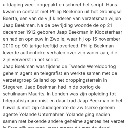
uitdaging weer opgepakt en schreef het script. Hans
kwam in contact met Philip Beekman uit het Groningse
Beerta, een van de vijf kinderen van verzetsman wijlen
Jaap Beekman. Na de bevrijding woonde de op 21
december 1912 geboren Jaap Beekman in Kloosterhaar
en nadien opnieuw in Zwolle, waar hij op 15 november
2010 op 90-jarige leeftijd overleed. Philip Beekman
leverde authentieke verhalen over zijn vader aan, die
zijn verwerkt in het script.
Jaap Beekman was tijdens de Tweede Wereldoorlog
geheim agent en telegrafist en werkte samen met de
verzetsgroep Salland op het droppingsterrein in
Stegeren. Jaap Beekman had in de oorlog de
schuilnaam Maurits. In Londen was zijn opleiding tot
telegrafist/marconist en daar trad Jaap Beekman in het
huwelijk met zijn studiegenote de Zwitserse geheim
agente Yolande Unternahrer. Yolande ging nadien
samen met bekende andere geheime agentes het verzet
in Frankrijk steunen, maar moest dit met de dood