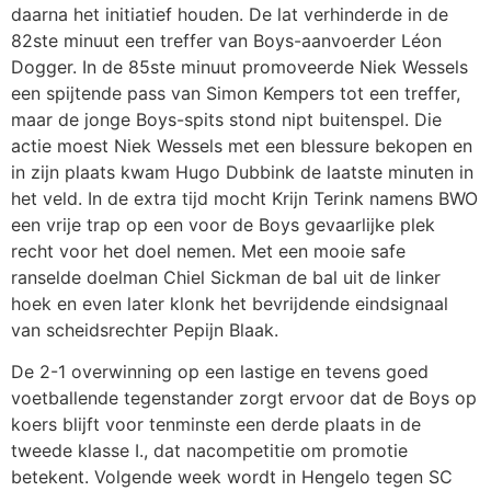
daarna het initiatief houden. De lat verhinderde in de
82ste minuut een treffer van Boys-aanvoerder Léon
Dogger. In de 85ste minuut promoveerde Niek Wessels
een spijtende pass van Simon Kempers tot een treffer,
maar de jonge Boys-spits stond nipt buitenspel. Die
actie moest Niek Wessels met een blessure bekopen en
in zijn plaats kwam Hugo Dubbink de laatste minuten in
het veld. In de extra tijd mocht Krijn Terink namens BWO
een vrije trap op een voor de Boys gevaarlijke plek
recht voor het doel nemen. Met een mooie safe
ranselde doelman Chiel Sickman de bal uit de linker
hoek en even later klonk het bevrijdende eindsignaal
van scheidsrechter Pepijn Blaak.
De 2-1 overwinning op een lastige en tevens goed
voetballende tegenstander zorgt ervoor dat de Boys op
koers blijft voor tenminste een derde plaats in de
tweede klasse I., dat nacompetitie om promotie
betekent. Volgende week wordt in Hengelo tegen SC