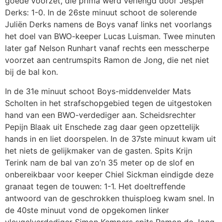
goede voorzet, die prima werd verlengd door Jesper
Derks: 1-0. In de 26ste minuut schoot de solerende
Juliën Derks namens de Boys vanaf links net voorlangs
het doel van BWO-keeper Lucas Luisman. Twee minuten
later gaf Nelson Runhart vanaf rechts een messcherpe
voorzet aan centrumspits Ramon de Jong, die net niet
bij de bal kon.
In de 31e minuut schoot Boys-middenvelder Mats
Scholten in het strafschopgebied tegen de uitgestoken
hand van een BWO-verdediger aan. Scheidsrechter
Pepijn Blaak uit Enschede zag daar geen opzettelijk
hands in en liet doorspelen. In de 37ste minuut kwam uit
het niets de gelijkmaker van de gasten. Spits Krijn
Terink nam de bal van zo’n 35 meter op de slof en
onbereikbaar voor keeper Chiel Sickman eindigde deze
granaat tegen de touwen: 1-1. Het doeltreffende
antwoord van de geschrokken thuisploeg kwam snel. In
de 40ste minuut vond de opgekomen linker
vleugelverdediger Simon Kempers spits Ramon de Jong,