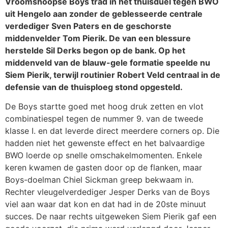
Vroomshoopse Boys trad in het thuisduel tegen BWO
uit Hengelo aan zonder de geblesseerde centrale
verdediger Sven Paters en de geschorste
middenvelder Tom Pierik. De van een blessure
herstelde Sil Derks begon op de bank. Op het
middenveld van de blauw-gele formatie speelde nu
Siem Pierik, terwijl routinier Robert Veld centraal in de
defensie van de thuisploeg stond opgesteld.
De Boys startte goed met hoog druk zetten en vlot
combinatiespel tegen de nummer 9. van de tweede
klasse I. en dat leverde direct meerdere corners op. Die
hadden niet het gewenste effect en het balvaardige
BWO loerde op snelle omschakelmomenten. Enkele
keren kwamen de gasten door op de flanken, maar
Boys-doelman Chiel Sickman greep bekwaam in.
Rechter vleugelverdediger Jesper Derks van de Boys
viel aan waar dat kon en dat had in de 20ste minuut
succes. De naar rechts uitgeweken Siem Pierik gaf een