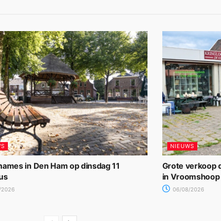
WS
NIEUWS
names in Den Ham op dinsdag 11
Grote verkoop d
us
in Vroomshoop
/2026
06/08/2026