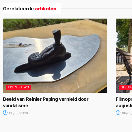
Gerelateerde
artikelen
112 NIEUWS
NIEU
Beeld van Reinier Paping vernield door
Filmop
vandalisme
august
06/08/2026
06/08