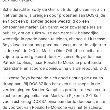
Scheidsrechter Eddy de Gier uit Biddinghuizen liet zich
niet van de wijs brengen door protesten aan DOS-zijde
en floot een bijzonder goede wedstrijd op een
ontspannen manier. Een genot voor zowel spelers als
publiek, om op zulks wijze een dergelijk belangrijke
wedstrijd in goede banen te leiden, chapeau! Hulzense
Boys kwam daar nog goed mee weg, maar de vrije trap
luidde wél de 2-0 in. Martijn Olde Olthof’ ssnoeiharde
vrije trap werd gekeerd door Hulzense Boys-doelman
Patrick Loohuis, maar Ronald te Morsche profiteerde
razendsnel en scoorde opnieuw, nu via de rebound: 2-0.
Hulzense Boys herstelde zich goed richting de rust en
drong aan. Bij DOS’37 liep het even niet soepel in de
verdediging en Sander Kamphuis profiteerde van een te
zachte terugspeelbal van Mark van Pijkeren: 2-1. Kort
voor rust kreeg DOS’37 bijna een derde doelpunt, maar
de voorzet van Ronald te Morsche was net te scherp.