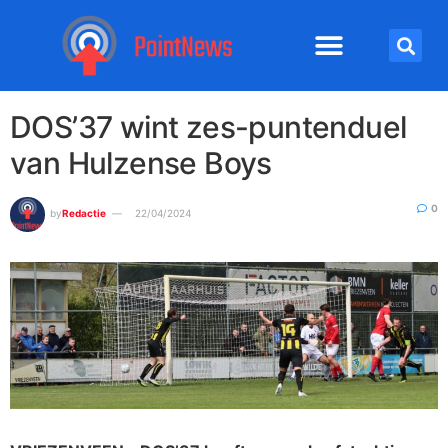
DOS’37 wint zes-puntenduel
van Hulzense Boys
0
by
Redactie
22/04/2024