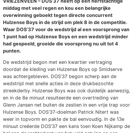
VRIEZENVEEN – DOS’37 heeft op een herfstachtige
middag met veel regen en kou een belangrijke
overwinning geboekt tegen directe concurrent
Hulzense Boys in de strijd om plek 8 in de competitie.
Waar DOS’37 voor de wedstrijd al een voorsprong van
1 punt had op Hulzense Boys en een wedstrijd minder
had gespeeld, groeide die voorsprong nu uit tot 4
punten.
De wedstrijd begon met een kwartier vertraging
doordat de kleding van Hulzense Boys op Smidserve
was achtergebleven. DOS’37 begon scherp aan de
wedstrijd met snelle acties in deze drukbezochte
streekderby. Hulzense Boys was ook duidelijk aanwezig,
en in de 8e minuut resulteerde een overtreding van
Glenn Jansen net buiten de zestien in een vrije trap voor
Hulzense Boys. DOS’37-doelman Patrick Nitert was
weer in topvorm en pakte de bal eenvoudig. In de 13e
minuut creëerde DOS’37 een kans toen Koen Nijkamp de