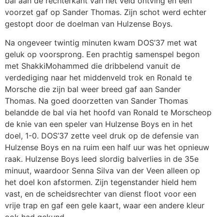
bal aan de rechterkant van het veld ontving en een
voorzet gaf op Sander Thomas. Zijn schot werd echter
gestopt door de doelman van Hulzense Boys.
Na ongeveer twintig minuten kwam DOS’37 met wat
geluk op voorsprong. Een prachtig samenspel begon
met ShakkiMohammed die dribbelend vanuit de
verdediging naar het middenveld trok en Ronald te
Morsche die zijn bal weer breed gaf aan Sander
Thomas. Na goed doorzetten van Sander Thomas
belandde de bal via het hoofd van Ronald te Morscheop
de knie van een speler van Hulzense Boys en in het
doel, 1-0. DOS’37 zette veel druk op de defensie van
Hulzense Boys en na ruim een half uur was het opnieuw
raak. Hulzense Boys leed slordig balverlies in de 35e
minuut, waardoor Senna Silva van der Veen alleen op
het doel kon afstormen. Zijn tegenstander hield hem
vast, en de scheidsrechter van dienst floot voor een
vrije trap en gaf een gele kaart, waar een andere kleur
ook had gekund.