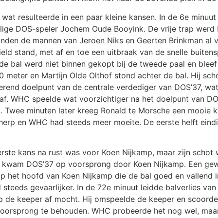
at resulteerde in een paar kleine kansen. In de 6e minuu
alige DOS-speler Jochem Oude Booyink. De vrije trap wer
onden de mannen van Jeroen Niks en Geerten Brinkman al v
ld stand, met af en toe een uitbraak van de snelle buitens
de bal werd niet binnen gekopt bij de tweede paal en bleef 
 meter en Martijn Olde Olthof stond achter de bal. Hij scho
tterend doelpunt van de centrale verdediger van DOS’37, wa
 af. WHC speelde wat voorzichtiger na het doelpunt van DO
l. Twee minuten later kreeg Ronald te Morsche een mooie 
herp en WHC had steeds meer moeite. De eerste helft eind
erste kans na rust was voor Koen Nijkamp, maar zijn schot
ut kwam DOS’37 op voorsprong door Koen Nijkamp. Een gewe
op het hoofd van Koen Nijkamp die de bal goed en vallend 
steeds gevaarlijker. In de 72e minuut leidde balverlies v
 op de keeper af mocht. Hij omspeelde de keeper en scoord
oorsprong te behouden. WHC probeerde het nog wel, maar 