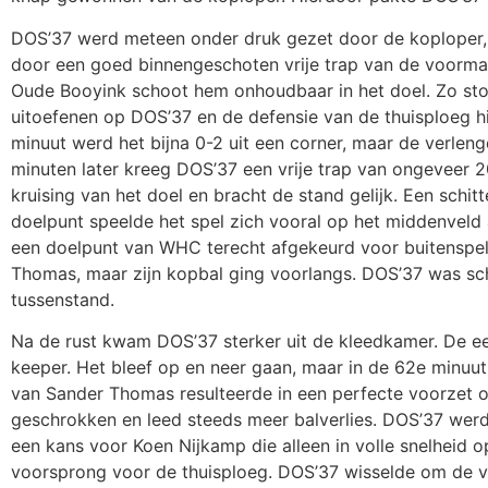
DOS’37 werd meteen onder druk gezet door de koploper, w
door een goed binnengeschoten vrije trap van de voorm
Oude Booyink schoot hem onhoudbaar in het doel. Zo st
uitoefenen op DOS’37 en de defensie van de thuisploeg hie
minuut werd het bijna 0-2 uit een corner, maar de verleng
minuten later kreeg DOS’37 een vrije trap van ongeveer 20
kruising van het doel en bracht de stand gelijk. Een schi
doelpunt speelde het spel zich vooral op het middenveld
een doelpunt van WHC terecht afgekeurd voor buitenspe
Thomas, maar zijn kopbal ging voorlangs. DOS’37 was sc
tussenstand.
Na de rust kwam DOS’37 sterker uit de kleedkamer. De e
keeper. Het bleef op en neer gaan, maar in de 62e minu
van Sander Thomas resulteerde in een perfecte voorzet 
geschrokken en leed steeds meer balverlies. DOS’37 werd 
een kans voor Koen Nijkamp die alleen in volle snelheid
voorsprong voor de thuisploeg. DOS’37 wisselde om de v