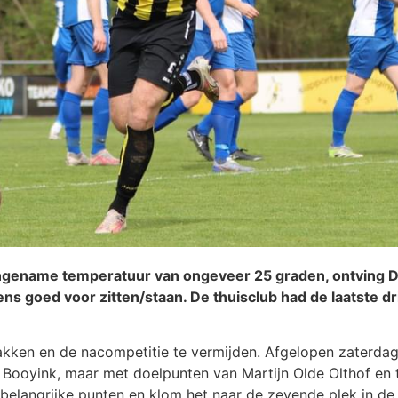
gename temperatuur van ongeveer 25 graden, ontving DO
ens goed voor zitten/staan. De thuisclub had de laatste 
pakken en de nacompetitie te vermijden. Afgelopen zater
Booyink, maar met doelpunten van Martijn Olde Olthof e
langrijke punten en klom het naar de zevende plek in de 