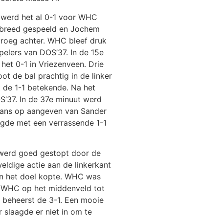
t werd het al 0-1 voor WHC
d breed gespeeld en Jochem
roeg achter. WHC bleef druk
pelers van DOS’37. In de 15e
het 0-1 in Vriezenveen. Drie
ot de bal prachtig in de linker
t de 1-1 betekende. Na het
S’37. In de 37e minuut werd
kans op aangeven van Sander
igde met een verrassende 1-1
 werd goed gestopt door de
ldige actie aan de linkerkant
in het doel kopte. WHC was
an WHC op het middenveld tot
e beheerst de 3-1. Een mooie
slaagde er niet in om te