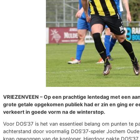
VRIEZENVEEN – Op een prachtige lentedag met een aan
grote getale opgekomen publiek had er zin en ging er e
verkeert in goede vorm na de winterstop.
Voor DOS’37 is het van essentieel belang om punten te 
achterstand door voormalig DOS’37-speler Jochem Oude 
knap gewonnen van de koploper. Hierdoor pakte DOS’37 be