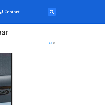
Contact
aar
0