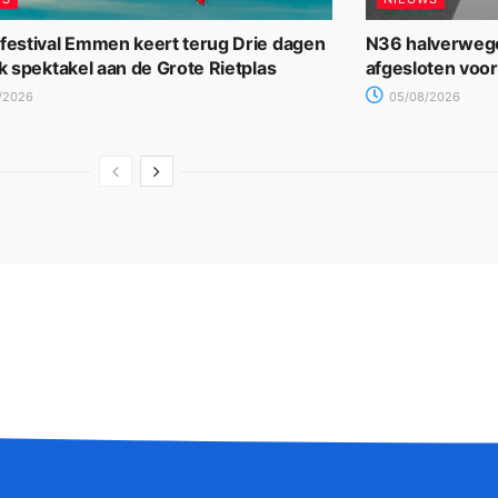
rfestival Emmen keert terug Drie dagen
N36 halverwege
jk spektakel aan de Grote Rietplas
afgesloten voo
/2026
05/08/2026