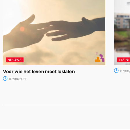
NIEUWS
112 N
Voor wie het leven moet loslaten
07/08
07/08/2026