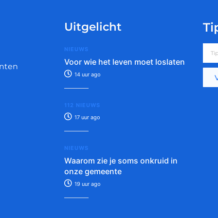
Uitgelicht
Ti
NIEUWS
Voor wie het leven moet loslaten
nten
14 uur ago
112 NIEUWS
17 uur ago
NIEUWS
Waarom zie je soms onkruid in
onze gemeente
19 uur ago