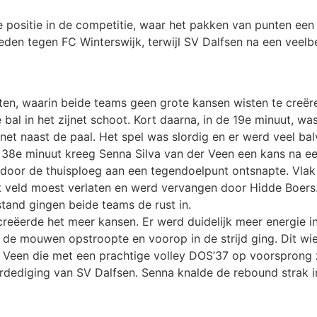
e positie in de competitie, waar het pakken van punten ee
eden tegen FC Winterswijk, terwijl SV Dalfsen na een veelb
ten, waarin beide teams geen grote kansen wisten te creëre
bal in het zijnet schoot. Kort daarna, in de 19e minuut, w
t naast de paal. Het spel was slordig en er werd veel bal
 38e minuut kreeg Senna Silva van der Veen een kans na ee
door de thuisploeg aan een tegendoelpunt ontsnapte. Vlak
t veld moest verlaten en werd vervangen door Hidde Boers.
stand gingen beide teams de rust in.
creëerde het meer kansen. Er werd duidelijk meer energie in
de mouwen opstroopte en voorop in de strijd ging. Dit wie
er Veen die met een prachtige volley DOS’37 op voorsprong 
diging van SV Dalfsen. Senna knalde de rebound strak in