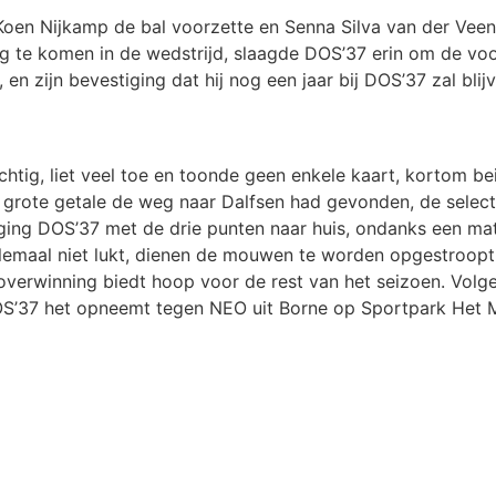
Koen Nijkamp de bal voorzette en Senna Silva van der Veen
g te komen in de wedstrijd, slaagde DOS’37 erin om de vo
en zijn bevestiging dat hij nog een jaar bij DOS’37 zal blij
chtig, liet veel toe en toonde geen enkele kaart, kortom b
 grote getale de weg naar Dalfsen had gevonden, de selecti
 ging DOS’37 met de drie punten naar huis, ondanks een mati
 allemaal niet lukt, dienen de mouwen te worden opgestroo
overwinning biedt hoop voor de rest van het seizoen. Vol
S’37 het opneemt tegen NEO uit Borne op Sportpark Het 