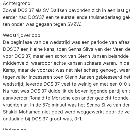
Achtergrond
Zowel DOS’37 als SV Dalfsen bevonden zich in een lastig
eerder had DOS’37 een teleurstellende thuisnederlaag gel
ten onder was gegaan tegen SVZW.
Wedstrijdverloop
De beginfase van de wedstrijd was een periode van aftas
DOS’37 een kleine kans, toen Senna Silva van der Veen de 
voor DOS’37, maar een schot van Glenn Jansen belandde ne
middenveld, waardoor echte kansen schaars waren. In de
Kemp, maar de voorzet was net niet scherp genoeg, waar
tegenvaller incasseren toen Glenn Jansen geblesseerd he
wedstrijd, leverde DOS’37 veel te weinig en met een 0-0 
Na rust was DOS’37 duidelijk de bovenliggende partij en 
aanvoerder Ronald te Morsche een ander gezicht toonde, 
vruchten af. In de 57e minuut was het Senna Silva van d
Shakki Mohamed niet goed werd weggewerkt door de verde
ontlading bij DOS’37 groot was, 0-1.
Verlenging