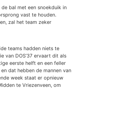
 de bal met een snoekduik in
orsprong vast te houden.
ven, zal het team zeker
eide teams hadden niets te
e van DOS’37 ervaart dit als
ge eerste helft en een feller
pt en dat hebben de mannen van
gende week staat er opnieuw
Midden te Vriezenveen, om