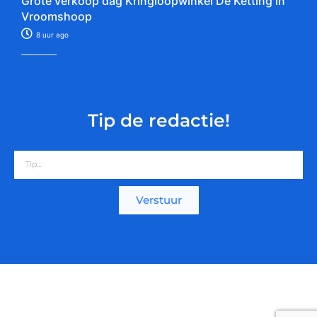
Grote verkoop dag Kringloopwinkel De Ketting in
Vroomshoop
8 uur ago
Tip de redactie!
Verstuur