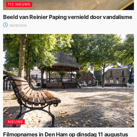
112 NIEUWS
Beeld van Reinier Paping vernield door vandalisme
06/08/2026
NIEUWS
Filmopnames in Den Ham op dinsdag 11 augustus