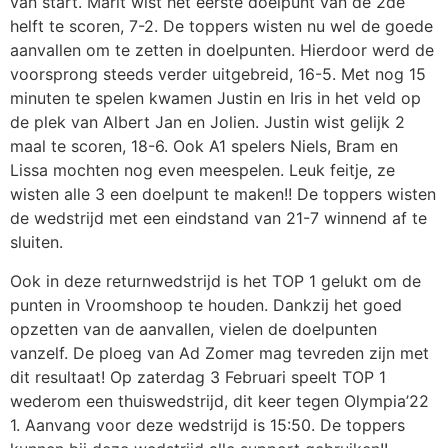
van start. Marit wist het eerste doelpunt van de 2de
helft te scoren, 7-2. De toppers wisten nu wel de goede
aanvallen om te zetten in doelpunten. Hierdoor werd de
voorsprong steeds verder uitgebreid, 16-5. Met nog 15
minuten te spelen kwamen Justin en Iris in het veld op
de plek van Albert Jan en Jolien. Justin wist gelijk 2
maal te scoren, 18-6. Ook A1 spelers Niels, Bram en
Lissa mochten nog even meespelen. Leuk feitje, ze
wisten alle 3 een doelpunt te maken!! De toppers wisten
de wedstrijd met een eindstand van 21-7 winnend af te
sluiten.
Ook in deze returnwedstrijd is het TOP 1 gelukt om de
punten in Vroomshoop te houden. Dankzij het goed
opzetten van de aanvallen, vielen de doelpunten
vanzelf. De ploeg van Ad Zomer mag tevreden zijn met
dit resultaat! Op zaterdag 3 Februari speelt TOP 1
wederom een thuiswedstrijd, dit keer tegen Olympia’22
1. Aanvang voor deze wedstrijd is 15:50. De toppers