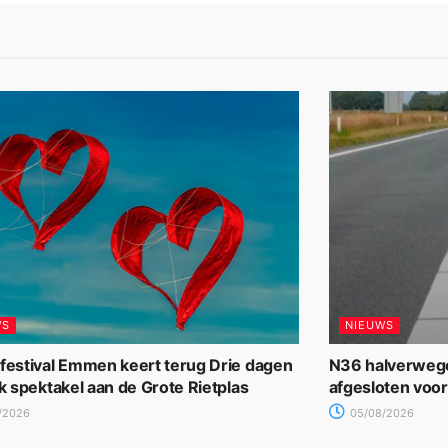
WS
NIEUWS
rfestival Emmen keert terug Drie dagen
N36 halverwege
jk spektakel aan de Grote Rietplas
afgesloten voo
/2026
05/08/2026